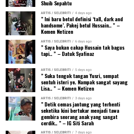
Shuib Sepahtu
ARTIS / SELEBRITI
4 days ago
” Ini baru betul definisi ‘tall, dark and
handsome’. Pakej betul Hussain.. ” –
Komen Netizen
ARTIS / SELEBRITI
6 days ago
” Saya bukan cakap Hussain tak bagus
tapi.. ” – Datuk Syafinaz
ARTIS / SELEBRITI
5 days ago
” Suka tengok tangan Yusri, sempat
sentuh isteri ye. Nampak sangat sayang
Lisa.. ” – Komen Netizen
ARTIS / SELEBRITI
3 days ago
” Detik cemas jantung yang terhenti
seketika kini bertukar menjadi tawa
gembira seorang anak yang sangat
cerdik.. ” – IG Siti Sarah
ARTIS / SELEBRITI
7 days ago