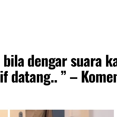
 bila dengar suara k
if datang.. ” – Kome