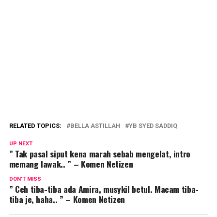
RELATED TOPICS:
BELLA ASTILLAH
YB SYED SADDIQ
UP NEXT
” Tak pasal siput kena marah sebab mengelat, intro
memang lawak.. ” – Komen Netizen
DON'T MISS
” Ceh tiba-tiba ada Amira, musykil betul. Macam tiba-
tiba je, haha.. ” – Komen Netizen