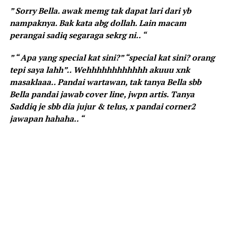
” Sorry Bella. awak memg tak dapat lari dari yb
nampaknya. Bak kata abg dollah. Lain macam
perangai sadiq segaraga sekrg ni.. “
” “ Apa yang special kat sini?” “special kat sini? orang
tepi saya lahh”.. Wehhhhhhhhhhhh akuuu xnk
masaklaaa.. Pandai wartawan, tak tanya Bella sbb
Bella pandai jawab cover line, jwpn artis. Tanya
Saddiq je sbb dia jujur & telus, x pandai corner2
jawapan hahaha.. “