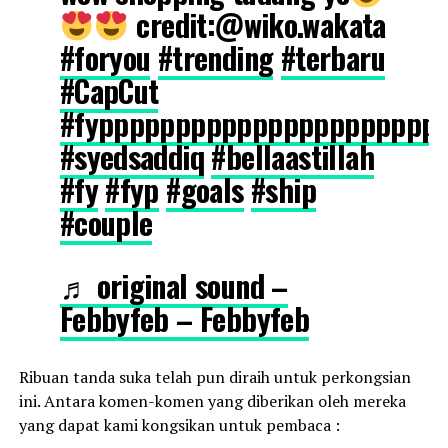
credit:@wiko.wakata
#foryou
#trending
#terbaru
#CapCut
#fypppppppppppppppppppppp
#syedsaddiq
#bellaastillah
#fy
#fyp
#goals
#ship
#couple
♬ original sound –
Febbyfeb – Febbyfeb
Ribuan tanda suka telah pun diraih untuk perkongsian
ini. Antara komen-komen yang diberikan oleh mereka
yang dapat kami kongsikan untuk pembaca :