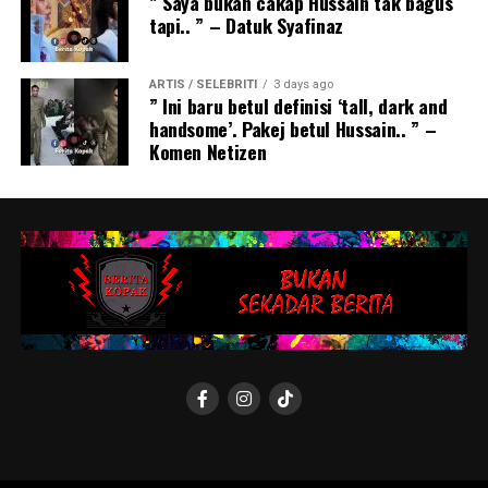
” Saya bukan cakap Hussain tak bagus
tapi.. ” – Datuk Syafinaz
ARTIS / SELEBRITI
3 days ago
” Ini baru betul definisi ‘tall, dark and
handsome’. Pakej betul Hussain.. ” –
Komen Netizen