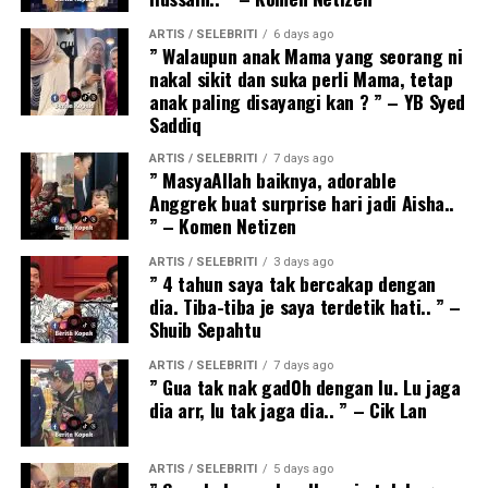
ARTIS / SELEBRITI
6 days ago
” Walaupun anak Mama yang seorang ni
nakal sikit dan suka perli Mama, tetap
anak paling disayangi kan ? ” – YB Syed
Saddiq
ARTIS / SELEBRITI
7 days ago
” MasyaAllah baiknya, adorable
Anggrek buat surprise hari jadi Aisha..
” – Komen Netizen
ARTIS / SELEBRITI
3 days ago
” 4 tahun saya tak bercakap dengan
dia. Tiba-tiba je saya terdetik hati.. ” –
Shuib Sepahtu
ARTIS / SELEBRITI
7 days ago
” Gua tak nak gad0h dengan lu. Lu jaga
dia arr, lu tak jaga dia.. ” – Cik Lan
ARTIS / SELEBRITI
5 days ago