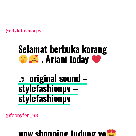
@stylefashionpv
Selamat berbuka korang
. Ariani today
♬ original sound –
stylefashionpv –
stylefashionpv
@febbyfeb_98
wow shopping tudung ye