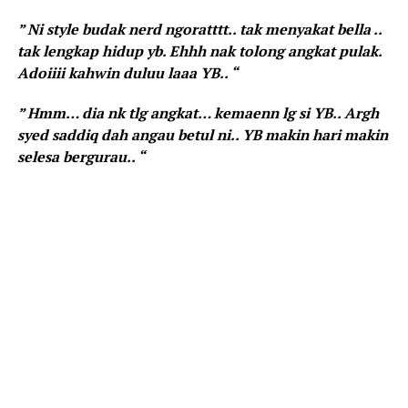
” Ni style budak nerd ngoratttt.. tak menyakat bella ..
tak lengkap hidup yb. Ehhh nak tolong angkat pulak.
Adoiiii kahwin duluu laaa YB.. “
” Hmm… dia nk tlg angkat… kemaenn lg si YB.. Argh
syed saddiq dah angau betul ni.. YB makin hari makin
selesa bergurau.. “