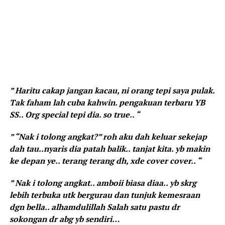
” Haritu cakap jangan kacau, ni orang tepi saya pulak.
Tak faham lah cuba kahwin. pengakuan terbaru YB
SS.. Org special tepi dia. so true.. “
” “Nak i tolong angkat?” roh aku dah keluar sekejap
dah tau..nyaris dia patah balik.. tanjat kita. yb makin
ke depan ye.. terang terang dh, xde cover cover.. “
” Nak i tolong angkat.. amboii biasa diaa.. yb skrg
lebih terbuka utk bergurau dan tunjuk kemesraan
dgn bella.. alhamdulillah Salah satu pastu dr
sokongan dr abg yb sendiri…