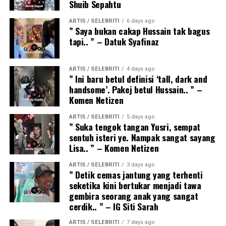
Shuib Sepahtu
ARTIS / SELEBRITI
6 days ago
” Saya bukan cakap Hussain tak bagus
tapi.. ” – Datuk Syafinaz
ARTIS / SELEBRITI
4 days ago
” Ini baru betul definisi ‘tall, dark and
handsome’. Pakej betul Hussain.. ” –
Komen Netizen
ARTIS / SELEBRITI
5 days ago
” Suka tengok tangan Yusri, sempat
sentuh isteri ye. Nampak sangat sayang
Lisa.. ” – Komen Netizen
ARTIS / SELEBRITI
3 days ago
” Detik cemas jantung yang terhenti
seketika kini bertukar menjadi tawa
gembira seorang anak yang sangat
cerdik.. ” – IG Siti Sarah
ARTIS / SELEBRITI
7 days ago