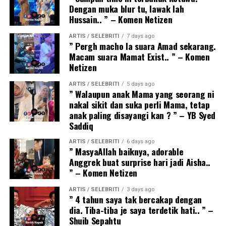
Dengan muka blur tu, lawak lah
Hussain.. ” – Komen Netizen
ARTIS / SELEBRITI
7 days ago
” Pergh macho la suara Amad sekarang.
Macam suara Mamat Exist.. ” – Komen
Netizen
ARTIS / SELEBRITI
5 days ago
” Walaupun anak Mama yang seorang ni
nakal sikit dan suka perli Mama, tetap
anak paling disayangi kan ? ” – YB Syed
Saddiq
ARTIS / SELEBRITI
6 days ago
” MasyaAllah baiknya, adorable
Anggrek buat surprise hari jadi Aisha..
” – Komen Netizen
ARTIS / SELEBRITI
3 days ago
” 4 tahun saya tak bercakap dengan
dia. Tiba-tiba je saya terdetik hati.. ” –
Shuib Sepahtu