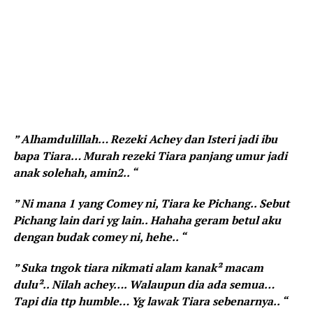
” Alhamdulillah… Rezeki Achey dan Isteri jadi ibu
bapa Tiara… Murah rezeki Tiara panjang umur jadi
anak solehah, amin2.. “
” Ni mana 1 yang Comey ni, Tiara ke Pichang.. Sebut
Pichang lain dari yg lain.. Hahaha geram betul aku
dengan budak comey ni, hehe.. “
” Suka tngok tiara nikmati alam kanak² macam
dulu².. Nilah achey…. Walaupun dia ada semua…
Tapi dia ttp humble… Yg lawak Tiara sebenarnya.. “