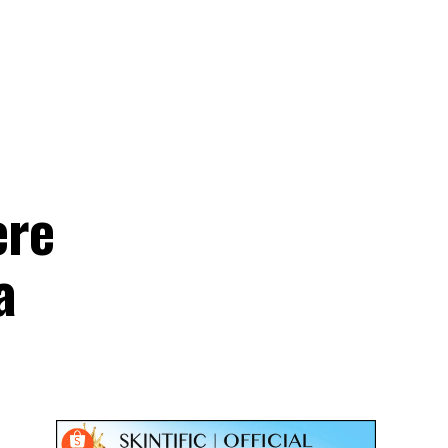
ere
a