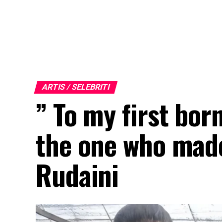
ARTIS / SELEBRITI
” To my first bor
the one who made
Rudaini