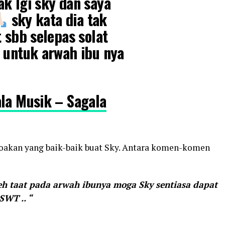
k lgi sky dan saya
sky kata dia tak
t sbb selepas solat
 untuk arwah ibu nya
ala Musik – Sagala
oakan yang baik-baik buat Sky. Antara komen-komen
eh taat pada arwah ibunya moga Sky sentiasa dapat
SWT .. “