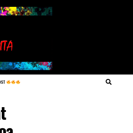
OST
t
doa