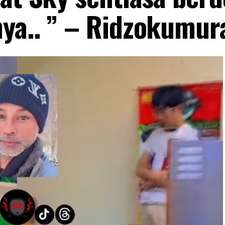
ya.. ” – Ridzokumur