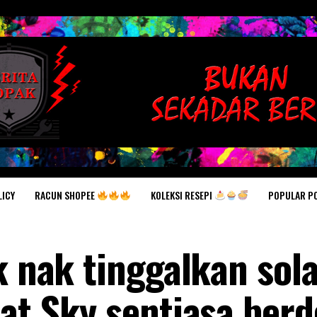
RACUN SHOPEE
KOLEKSI RESEPI
POPULAR P
LICY
k nak tinggalkan sola
lat Sky sentiasa ber