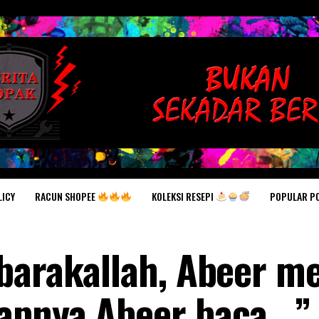
RACUN SHOPEE
KOLEKSI RESEPI
POPULAR P
LICY
barakallah, Abeer me
pnya Abeer baca.. ”