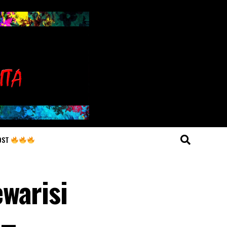
OST
warisi
 –