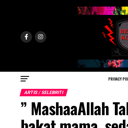
PRIVACY PO
ARTIS / SELEBRITI
” MashaaAllah Ta
bakat mama, seda