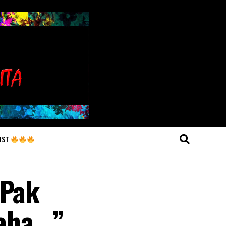
OST
 Pak
ha.. ”