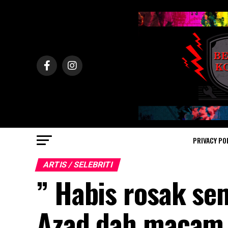
PRIVACY PO
ARTIS / SELEBRITI
” Habis rosak se
Azad dah macam u