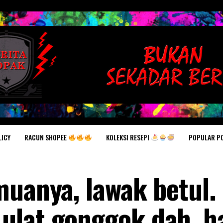
RACUN SHOPEE
KOLEKSI RESEPI
POPULAR P
LICY
muanya, lawak betul.
lat gonggok dah, ha