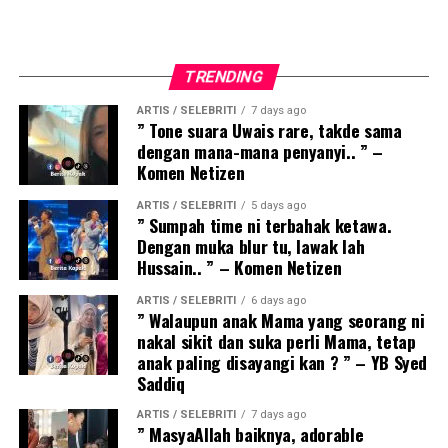
TRENDING
ARTIS / SELEBRITI
7 days ago
” Tone suara Uwais rare, takde sama
dengan mana-mana penyanyi.. ” –
Komen Netizen
ARTIS / SELEBRITI
5 days ago
” Sumpah time ni terbahak ketawa.
Dengan muka blur tu, lawak lah
Hussain.. ” – Komen Netizen
ARTIS / SELEBRITI
6 days ago
” Walaupun anak Mama yang seorang ni
nakal sikit dan suka perli Mama, tetap
anak paling disayangi kan ? ” – YB Syed
Saddiq
ARTIS / SELEBRITI
7 days ago
” MasyaAllah baiknya, adorable