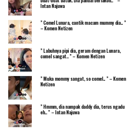
buat-buat batuk. Dia pandai berlakon.. ” –
Intan Najuwa
” Comel Lunara, cantik macam mummy dia.. ”
– Komen Netizen
” Labuhnya pipi dia, geram dengan Lunara,
comel sangat.. ” – Komen Netizen
” Muka mommy sangat, so comel.. ” – Komen
Netizen
” Hmmm, dia nampak daddy dia, terus ngadu
eh.. ” – Intan Najuwa