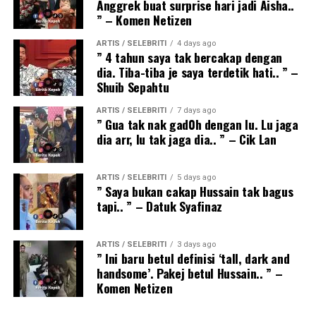
Anggrek buat surprise hari jadi Aisha..
” – Komen Netizen
ARTIS / SELEBRITI
4 days ago
” 4 tahun saya tak bercakap dengan
dia. Tiba-tiba je saya terdetik hati.. ” –
Shuib Sepahtu
ARTIS / SELEBRITI
7 days ago
” Gua tak nak gad0h dengan lu. Lu jaga
dia arr, lu tak jaga dia.. ” – Cik Lan
ARTIS / SELEBRITI
5 days ago
” Saya bukan cakap Hussain tak bagus
tapi.. ” – Datuk Syafinaz
ARTIS / SELEBRITI
3 days ago
” Ini baru betul definisi ‘tall, dark and
handsome’. Pakej betul Hussain.. ” –
Komen Netizen