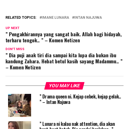
RELATED TOPICS:
IMANE LUNARA
INTAN NAJUWA
UP NEXT
” Pengakhirannya yang sangat baik. Allah bagi hidayah,
terharu tengok.. ” – Komen Netizen
DON'T MISS
” Dia puji anak tiri dia sampai kita lupa dia bukan ibu
kandung Zahara. Hebat betul kasih sayang Madammu.. ”
– Komen Netizen
YOU MAY LIKE
” Drama queen ni. Kejap cebek, kejap gelak..
” – Intan Najuwa
” Lunara ni kalau nak attention, dia akan