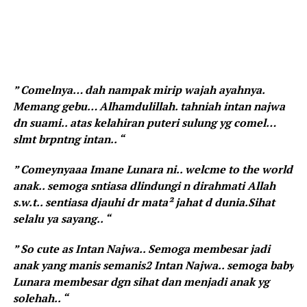
” Comelnya… dah nampak mirip wajah ayahnya.
Memang gebu… Alhamdulillah. tahniah intan najwa
dn suami.. atas kelahiran puteri sulung yg comel…
slmt brpntng intan.. “
” Comeynyaaa Imane Lunara ni.. welcme to the world
anak.. semoga sntiasa dlindungi n dirahmati Allah
s.w.t.. sentiasa djauhi dr mata² jahat d dunia.Sihat
selalu ya sayang.. “
” So cute as Intan Najwa.. Semoga membesar jadi
anak yang manis semanis2 Intan Najwa.. semoga baby
Lunara membesar dgn sihat dan menjadi anak yg
solehah.. “