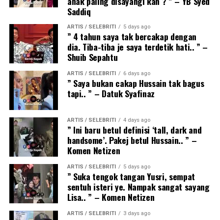
anak paling disayangi kan ? ” – YB Syed
Saddiq
ARTIS / SELEBRITI
5 days ago
” 4 tahun saya tak bercakap dengan
dia. Tiba-tiba je saya terdetik hati.. ” –
Shuib Sepahtu
ARTIS / SELEBRITI
6 days ago
” Saya bukan cakap Hussain tak bagus
tapi.. ” – Datuk Syafinaz
ARTIS / SELEBRITI
4 days ago
” Ini baru betul definisi ‘tall, dark and
handsome’. Pakej betul Hussain.. ” –
Komen Netizen
ARTIS / SELEBRITI
5 days ago
” Suka tengok tangan Yusri, sempat
sentuh isteri ye. Nampak sangat sayang
Lisa.. ” – Komen Netizen
ARTIS / SELEBRITI
3 days ago