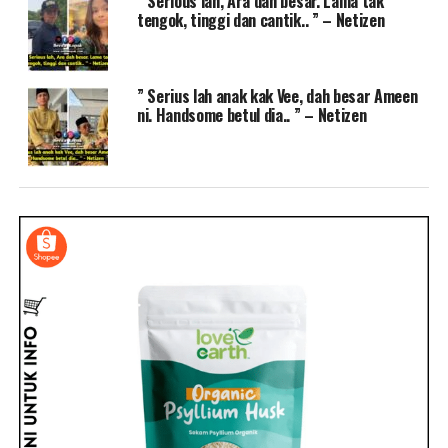
” Serious lah, Ara dah besar. Lama tak
tengok, tinggi dan cantik.. ” – Netizen
” Serius lah anak kak Vee, dah besar Ameen
ni. Handsome betul dia.. ” – Netizen