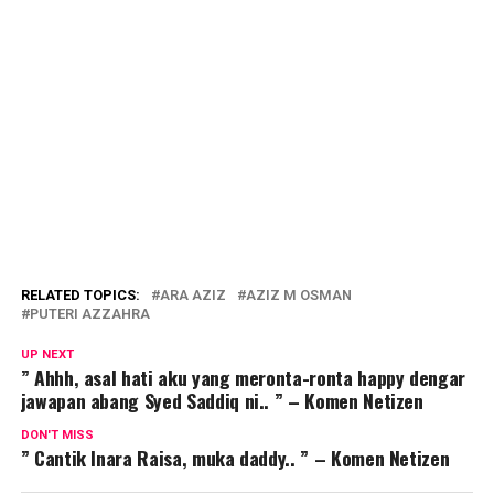
RELATED TOPICS:
ARA AZIZ
AZIZ M OSMAN
PUTERI AZZAHRA
UP NEXT
” Ahhh, asal hati aku yang meronta-ronta happy dengar
jawapan abang Syed Saddiq ni.. ” – Komen Netizen
DON'T MISS
” Cantik Inara Raisa, muka daddy.. ” – Komen Netizen