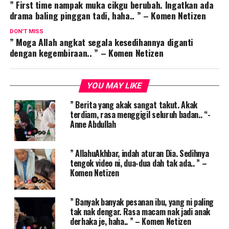
” First time nampak muka cikgu berubah. Ingatkan ada
drama baling pinggan tadi, haha.. ” – Komen Netizen
DON'T MISS
” Moga Allah angkat segala kesedihannya diganti
dengan kegembiraan.. ” – Komen Netizen
YOU MAY LIKE
” Berita yang akak sangat takut. Akak
terdiam, rasa menggigil seluruh badan.. “-
Anne Abdullah
” AllahuAkhbar, indah aturan Dia. Sedihnya
tengok video ni, dua-dua dah tak ada.. ” –
Komen Netizen
” Banyak banyak pesanan ibu, yang ni paling
tak nak dengar. Rasa macam nak jadi anak
derhaka je, haha.. ” – Komen Netizen