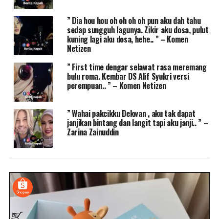
” Dia hou hou oh oh oh oh pun aku dah tahu
sedap sungguh lagunya. Zikir aku dosa, pulut
kuning lagi aku dosa, hehe.. ” – Komen
Netizen
” First time dengar selawat rasa meremang
bulu roma. Kembar DS Alif Syukri versi
perempuan.. ” – Komen Netizen
” Wahai pakcikku Dekwan , aku tak dapat
janjikan bintang dan langit tapi aku janji.. ” –
Zarina Zainuddin