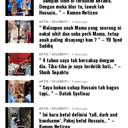
” Sumpah time ni terbahak ketawa.
Dengan muka blur tu, lawak lah
Hussain.. ” – Komen Netizen
ARTIS / SELEBRITI
6 days ago
” Walaupun anak Mama yang seorang ni
nakal sikit dan suka perli Mama, tetap
anak paling disayangi kan ? ” – YB Syed
Saddiq
ARTIS / SELEBRITI
4 days ago
” 4 tahun saya tak bercakap dengan
dia. Tiba-tiba je saya terdetik hati.. ” –
Shuib Sepahtu
ARTIS / SELEBRITI
5 days ago
” Saya bukan cakap Hussain tak bagus
tapi.. ” – Datuk Syafinaz
ARTIS / SELEBRITI
3 days ago
” Ini baru betul definisi ‘tall, dark and
handsome’. Pakej betul Hussain.. ” –
Komen Netizen