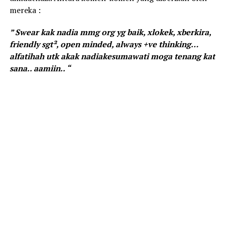
mereka :
” Swear kak nadia mmg org yg baik, xlokek, xberkira,
friendly sgt², open minded, always +ve thinking…
alfatihah utk akak nadiakesumawati moga tenang kat
sana.. aamiin.. “