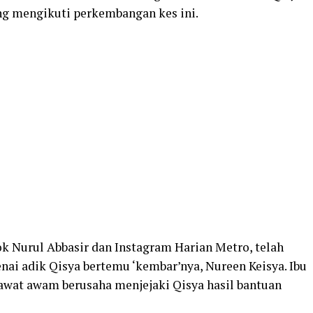
ang mengikuti perkembangan kes ini.
k Nurul Abbasir dan Instagram Harian Metro, telah
ai adik Qisya bertemu ‘kembar’nya, Nureen Keisya. Ibu
awat awam berusaha menjejaki Qisya hasil bantuan