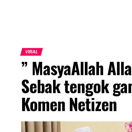
VIRAL
” MasyaAllah All
Sebak tengok gam
Komen Netizen