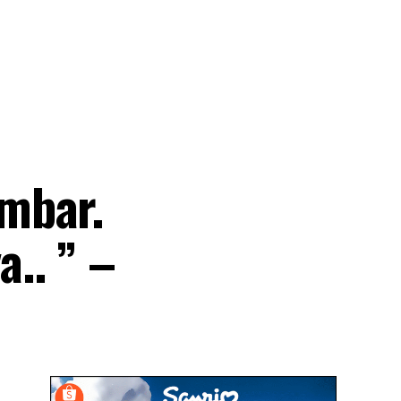
mbar.
.. ” –