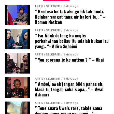
ARTIS / SELEBRITI
6 days ago
” Berdosa ke tak aku gelak tak henti.
Kelakar sangat tang air bateri tu.. ” –
Komen Netizen
ARTIS / SELEBRITI
7 days ago
” Isu tidak datang ke majlis
perkahwinan beliau itu adalah bukan isu
yang.. “- Adira Suhaimi
ARTIS / SELEBRITI
6 days ago
” You seorang je ke autism ? ” – Ubai
ARTIS / SELEBRITI
6 days ago
” Amboi, awak jangan bikin panas eh.
Masa tu tengah suka siapa.. ” – Awal
Ashaari
ARTIS / SELEBRITI
5 days ago
” Tone suara Uwais rare, takde sama
dengan mana-mana penyanyi.. ” –