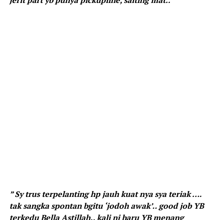
jerit part yb punya pickupline, salting mat.. “
” Sy trus terpelanting hp jauh kuat nya sya teriak ….
tak sangka spontan bgitu ‘jodoh awak’.. good job YB
terkedu Bella Astillah.. kali ni baru YB menang