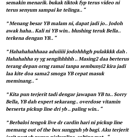
semakin menarik. bukak tiktok fyp terus video ni
terus senyum sampai ke telinga.. “
” Menang besar YB malam ni, dapat jadi jo.. Jodoh
awak haha.. Kali ni YB win.. blushing teruk Bella..
terkena dengan YB.. “
” Hahahahahhaaa aduiiiii jodohhhgh pulakkkk dah .
Hahahahha sy yg sengihhhhh .. Masing2 daa berterus
terang depan orng ramai tanpa sembunyi2 kira jadi
laa kite doa sama2 smoga YB cepat masuk
meminang.. “
” Kita pun terjerit tadi dengar jawapan YB tu.. Sorry
Bella, YB dah expert sekarang.. overdose vitamin
berserta pickup line dri yb .. paling win.. “
” Berbaloi tengok live dr cardin hari ni pickup line
memang out of the box sungguh yb bagi. Aku terjerit