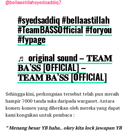
@bellaastillahsyedsaddiq7
#syedsaddiq
#bellaastillah
#TeamBASSOfficial
#foryou
#fypage
♬ original sound – 𝐓𝐄𝐀𝐌
𝐁𝐀’𝐒𝐒 [OFFICIAL] –
𝐓𝐄𝐀𝐌 𝐁𝐀’𝐒𝐒 [OFFICIAL]
Sehingga kini, perkongsian tersebut telah pun meraih
hampir 7000 tanda suka daripada warganet. Antara
komen-komen yang diberikan oleh mereka yang dapat
kami kongsikan untuk pembaca :
” Menang besar YB haha.. okey kita lock jawapan YB