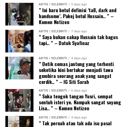
ARTIS / SELEBRITI
5 days ago
” Ini baru betul definisi ‘tall, dark and
handsome’. Pakej betul Hussain.. ” –
Komen Netizen
ARTIS / SELEBRITI
7 days ago
” Saya bukan cakap Hussain tak bagus
tapi.. ” – Datuk Syafinaz
ARTIS / SELEBRITI
4 days ago
” Detik cemas jantung yang terhenti
seketika kini bertukar menjadi tawa
gembira seorang anak yang sangat
cerdik.. ” – IG Siti Sarah
ARTIS / SELEBRITI
6 days ago
” Suka tengok tangan Yusri, sempat
sentuh isteri ye. Nampak sangat sayang
Lisa.. ” – Komen Netizen
ARTIS / SELEBRITI
4 days ago
” Tak pernah atau tak ada isu pasal