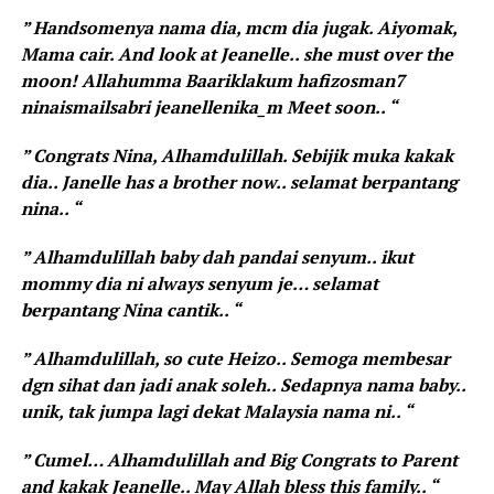
” Handsomenya nama dia, mcm dia jugak. Aiyomak,
Mama cair. And look at Jeanelle.. she must over the
moon! Allahumma Baariklakum hafizosman7
ninaismailsabri jeanellenika_m Meet soon.. “
” Congrats Nina, Alhamdulillah. Sebijik muka kakak
dia.. Janelle has a brother now.. selamat berpantang
nina.. “
” Alhamdulillah baby dah pandai senyum.. ikut
mommy dia ni always senyum je… selamat
berpantang Nina cantik.. “
” Alhamdulillah, so cute Heizo.. Semoga membesar
dgn sihat dan jadi anak soleh.. Sedapnya nama baby..
unik, tak jumpa lagi dekat Malaysia nama ni.. “
” Cumel… Alhamdulillah and Big Congrats to Parent
and kakak Jeanelle.. May Allah bless this family.. “