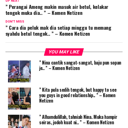
UP NEXT
” Perangai Ameng makin masuk air betul, kelakar
tengok muka dia.. ” – Komen Netizen
DON'T MISS
” Cara dia peluk mak dia setiap minggu tu memang
syahdu betul tengok.. ” – Komen Netizen
YOU MAY LIKE
” Nina cantik sangat-sangat, baju pun sopan
je.. ” – Komen Netizen
” Kita pula sedih tengok, but happy to see
you guys in good relationship.. ” – Komen
Netizen
” Alhamdulillah, tahniah Nina. Muka hampir
seiras, jodoh kuat ni.. ” – Komen Netizen