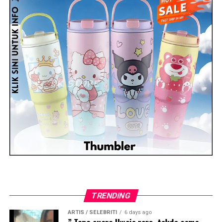
TRENDING
ARTIS / SELEBRITI
6 days ago
” Tone suara Uwais rare, takde sama