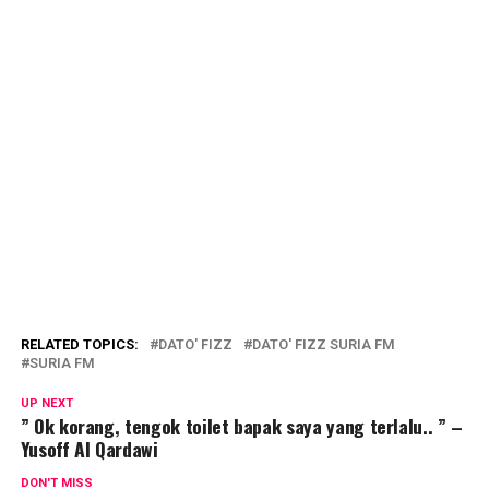
RELATED TOPICS:
DATO' FIZZ
DATO' FIZZ SURIA FM
SURIA FM
UP NEXT
” Ok korang, tengok toilet bapak saya yang terlalu.. ” –
Yusoff Al Qardawi
DON'T MISS