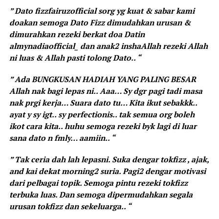
” Dato fizzfairuzofficial sorg yg kuat & sabar kami
doakan semoga Dato Fizz dimudahkan urusan &
dimurahkan rezeki berkat doa Datin
almynadiaofficial_ dan anak2 inshaAllah rezeki Allah
ni luas & Allah pasti tolong Dato.. “
” Ada BUNGKUSAN HADIAH YANG PALING BESAR
Allah nak bagi lepas ni.. Aaa… Sy dgr pagi tadi masa
nak prgi kerja… Suara dato tu… Kita ikut sebakkk..
ayat y sy igt.. sy perfectionis.. tak semua org boleh
ikot cara kita.. huhu semoga rezeki byk lagi di luar
sana dato n fmly… aamiin.. “
” Tak ceria dah lah lepasni. Suka dengar tokfizz , ajak,
and kai dekat morning2 suria. Pagi2 dengar motivasi
dari pelbagai topik. Semoga pintu rezeki tokfizz
terbuka luas. Dan semoga dipermudahkan segala
urusan tokfizz dan sekeluarga.. “