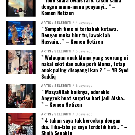
dengan mana-mana penyanyi.. ” –
Komen Netizen
ARTIS / SELEBRITI
4 days ago
” Sumpah time ni terbahak ketawa.
Dengan muka blur tu, lawak lah
Hussain.. ” – Komen Netizen
ARTIS / SELEBRITI
5 days ago
” Walaupun anak Mama yang seorang ni
nakal sikit dan suka perli Mama, tetap
anak paling disayangi kan ? ” – YB Syed
Saddiq
ARTIS / SELEBRITI
6 days ago
” MasyaAllah baiknya, adorable
Anggrek buat surprise hari jadi Aisha..
” – Komen Netizen
ARTIS / SELEBRITI
3 days ago
” 4 tahun saya tak bercakap dengan
dia. Tiba-tiba je saya terdetik hati.. ” –
Shuib Sepahtu