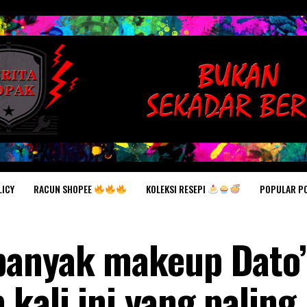
RACUN SHOPEE
KOLEKSI RESEPI
POPULAR P
LICY
banyak makeup Dato’
kali ini yang paling