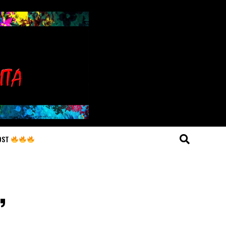
OST
,