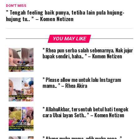
DON'T MISS
” Tengah feeling baik punya, tetiba lain pula hujung-
hujung tu.. ” – Komen Netizen
YOU MAY LIKE
” Rhea pun serba salah sebenarnya. Nak jujur
bapak sendiri, haha.. ” – Komen Netizen
” Please allow me untuk lalu Instagram
mama.. ” – Rhea Akira
” AllahuAkbar, tersentuh betul hati tengok
cara Ubai layan Seth.. ” – Komen Netizen
” Abang muka mama, adik muka papa.. ” –