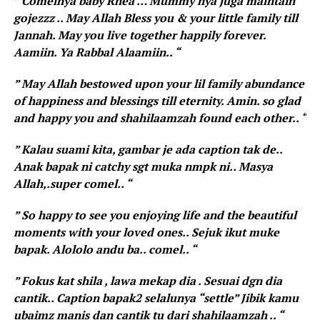
” Comelnya baby Rhea … Mummy nya juga maintain
gojezzz .. May Allah Bless you & your little family till
Jannah. May you live together happily forever.
Aamiin. Ya Rabbal Alaamiin.. “
” May Allah bestowed upon your lil family abundance
of happiness and blessings till eternity. Amin. so glad
and happy you and shahilaamzah found each other.. “
” Kalau suami kita, gambar je ada caption tak de..
Anak bapak ni catchy sgt muka nmpk ni.. Masya
Allah,.super comel.. “
” So happy to see you enjoying life and the beautiful
moments with your loved ones.. Sejuk ikut muke
bapak. Alololo andu ba.. comel.. “
” Fokus kat shila , lawa mekap dia . Sesuai dgn dia
cantik.. Caption bapak2 selalunya “settle” Jibik kamu
ubaimz manis dan cantik tu dari shahilaamzah .. “