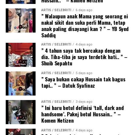
ARTIS / SELEBRITI
6 days ago
” Walaupun anak Mama yang seorang ni
nakal sikit dan suka perli Mama, tetap
anak paling disayangi kan ? ” – YB Syed
Saddiq
ARTIS / SELEBRITI
4 days ago
” 4 tahun saya tak bercakap dengan
dia. Tiba-tiba je saya terdetik hati.. ” –
Shuib Sepahtu
ARTIS / SELEBRITI
5 days ago
” Saya bukan cakap Hussain tak bagus
tapi.. ” – Datuk Syafinaz
ARTIS / SELEBRITI
3 days ago
” Ini baru betul definisi ‘tall, dark and
handsome’. Pakej betul Hussain.. ” –
Komen Netizen
ARTIS / SELEBRITI
4 days ago