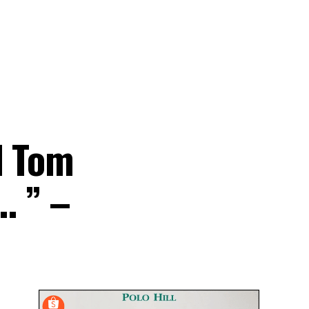
d Tom
. ” –