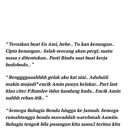
” Teruskan buat En Ami, hehe.. Tu kan kenangan..
Cipta kenangan.. Salah seorang akan pergi, suatu
masa y ditentukan.. Pasti Rindu saat buat kerja
bodobodo.. “
” Renggggaaahhhh gelak aku kat sini.. Aduhaiii
makin mnjadi² encik Amin punya kelakar.. Part last
klau citer P.Ramlee tidur kandang kuda.. Encik Amin
nahhh reban itik.. “
” Semoga Bahagia Bonda hingga ke Jannah. Semoga
rumahtangga bonda mawaddah warohmah Aamiin.
Bahagia tengok bila pasangan kita sama2 terima kita