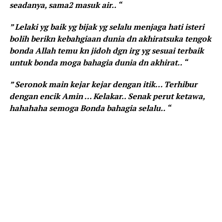
seadanya, sama2 masuk air.. “
” Lelaki yg baik yg bijak yg selalu menjaga hati isteri
bolih berikn kebahgiaan dunia dn akhiratsuka tengok
bonda Allah temu kn jidoh dgn irg yg sesuai terbaik
untuk bonda moga bahagia dunia dn akhirat.. “
” Seronok main kejar kejar dengan itik… Terhibur
dengan encik Amin … Kelakar.. Senak perut ketawa,
hahahaha semoga Bonda bahagia selalu.. “