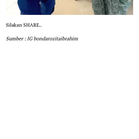
Silakan SHARE..
Sumber : IG bondarozitaibrahim