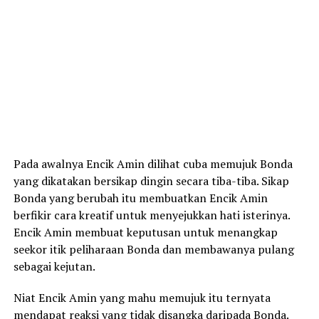
Pada awalnya Encik Amin dilihat cuba memujuk Bonda
yang dikatakan bersikap dingin secara tiba-tiba. Sikap
Bonda yang berubah itu membuatkan Encik Amin
berfikir cara kreatif untuk menyejukkan hati isterinya.
Encik Amin membuat keputusan untuk menangkap
seekor itik peliharaan Bonda dan membawanya pulang
sebagai kejutan.
Niat Encik Amin yang mahu memujuk itu ternyata
mendapat reaksi yang tidak disangka daripada Bonda.