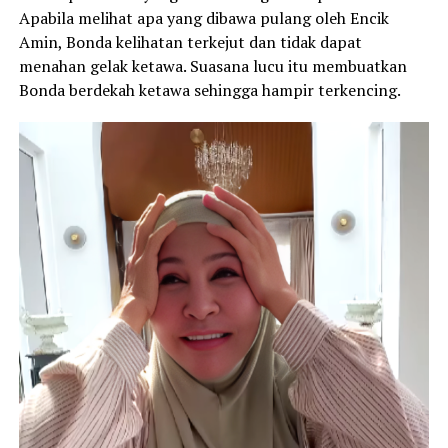
Apabila melihat apa yang dibawa pulang oleh Encik
Amin, Bonda kelihatan terkejut dan tidak dapat
menahan gelak ketawa. Suasana lucu itu membuatkan
Bonda berdekah ketawa sehingga hampir terkencing.