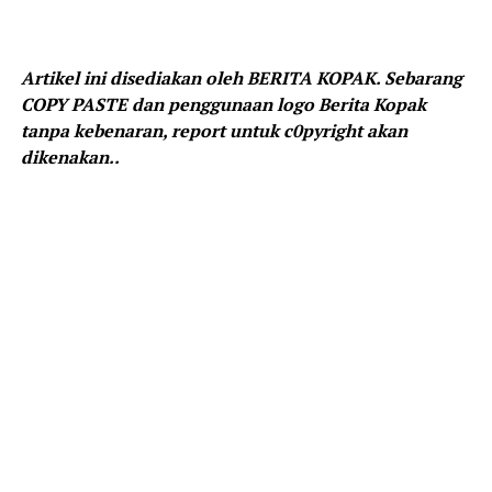
Artikel ini disediakan oleh BERITA KOPAK. Sebarang
COPY PASTE dan penggunaan logo Berita Kopak
tanpa kebenaran, report untuk c0pyright akan
dikenakan..