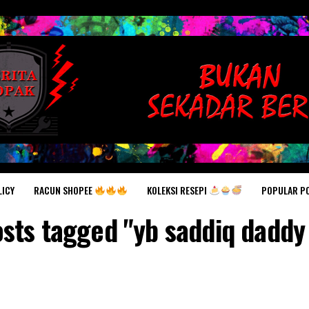
RACUN SHOPEE
KOLEKSI RESEPI
POPULAR P
LICY
osts tagged "yb saddiq daddy