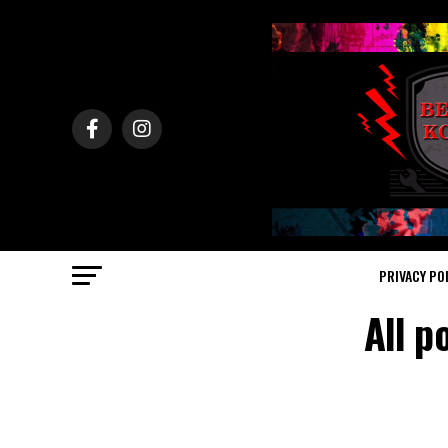
PRIVACY PO
All p