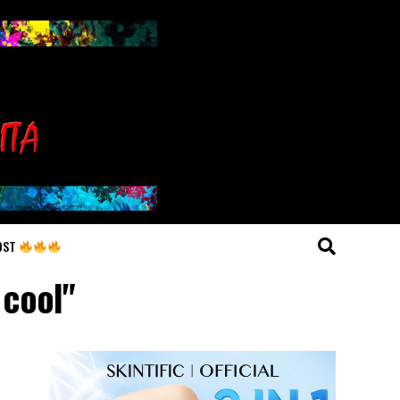
OST
 cool"